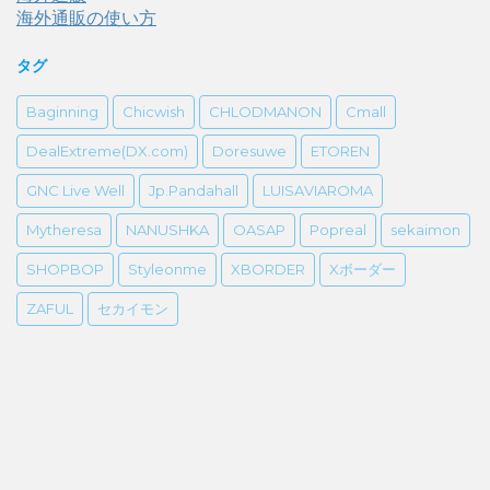
海外通販の使い方
タグ
Baginning
Chicwish
CHLODMANON
Cmall
DealExtreme(DX.com)
Doresuwe
ETOREN
GNC Live Well
Jp.Pandahall
LUISAVIAROMA
Mytheresa
NANUSHKA
OASAP
Popreal
sekaimon
SHOPBOP
Styleonme
XBORDER
Xボーダー
ZAFUL
セカイモン