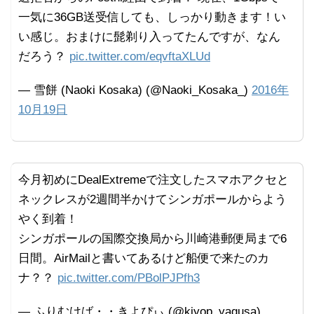
一気に36GB送受信しても、しっかり動きます！い
い感じ。おまけに髭剃り入ってたんですが、なん
だろう？
pic.twitter.com/eqvftaXLUd
— 雪餅 (Naoki Kosaka) (@Naoki_Kosaka_)
2016年
10月19日
今月初めにDealExtremeで注文したスマホアクセと
ネックレスが2週間半かけてシンガポールからよう
やく到着！
シンガポールの国際交換局から川崎港郵便局まで6
日間。AirMailと書いてあるけど船便で来たのカ
ナ？？
pic.twitter.com/PBolPJPfh3
— ふりむけば・・きよぴぃ (@kiyop_yagusa)