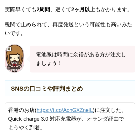
実際早くても
2周間
、遅くて
2ヶ月以上
もかかります。
税関で止められて、再度発送という可能性も高いみた
いです。
電池系は時間に余裕がある方が注文し
ましょう！
SNSの口コミや評判まとめ
香港のお店(
https://t.co/AohGXZneIL
)に注文した、
Quick charge 3.0 対応充電器が、オランダ経由で
ようやく到着。