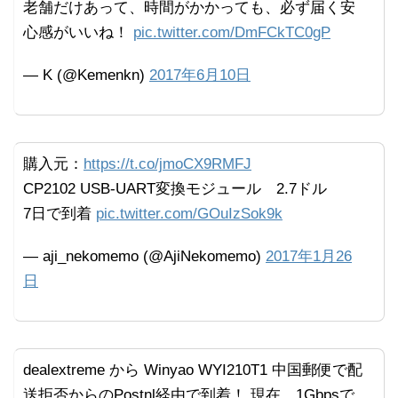
老舗だけあって、時間がかかっても、必ず届く安
心感がいいね！
pic.twitter.com/DmFCkTC0gP
— K (@Kemenkn)
2017年6月10日
購入元：
https://t.co/jmoCX9RMFJ
CP2102 USB-UART変換モジュール 2.7ドル
7日で到着
pic.twitter.com/GOuIzSok9k
— aji_nekomemo (@AjiNekomemo)
2017年1月26
日
dealextreme から Winyao WYI210T1 中国郵便で配
送拒否からのPostnl経由で到着！ 現在、1Gbpsで