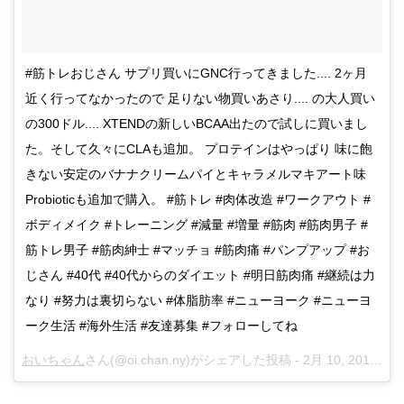
#筋トレおじさん サプリ買いにGNC行ってきました.... 2ヶ月
近く行ってなかったので 足りない物買いあさり.... の大人買い
の300ドル.... XTENDの新しいBCAA出たので試しに買いまし
た。そして久々にCLAも追加。 プロテインはやっぱり 味に飽
きない安定のバナナクリームパイとキャラメルマキアート味
Probioticも追加で購入。 #筋トレ #肉体改造 #ワークアウト #
ボディメイク #トレーニング #減量 #増量 #筋肉 #筋肉男子 #
筋トレ男子 #筋肉紳士 #マッチョ #筋肉痛 #パンプアップ #お
じさん #40代 #40代からのダイエット #明日筋肉痛 #継続は力
なり #努力は裏切らない #体脂肪率 #ニューヨーク #ニューヨ
ーク生活 #海外生活 #友達募集 #フォローしてね
おいちゃん
さん(@oi.chan.ny)がシェアした投稿 -
2月 10, 2018 at 12:17午後 PST