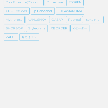
DealExtreme(DX.com)
Doresuwe
ETOREN
GNC Live Well
Jp.Pandahall
LUISAVIAROMA
Mytheresa
NANUSHKA
OASAP
Popreal
sekaimon
SHOPBOP
Styleonme
XBORDER
Xボーダー
ZAFUL
セカイモン