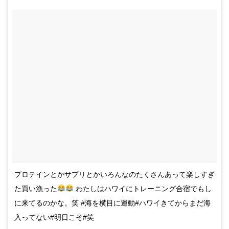
プロテインとかサプリとかいろんなのたくさんあって楽しすぎ
た買い漁った
わたしはハワイにトレーニング合宿でもし
に来てるのかな。笑 #海を横目に運動#ハワイきてからまだ海
入ってない#明日こそ#笑