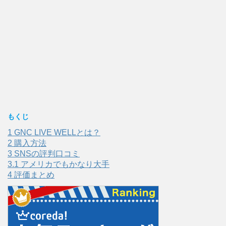
もくじ
1
GNC LIVE WELLとは？
2
購入方法
3
SNSの評判口コミ
3.1
アメリカでもかなり大手
4
評価まとめ